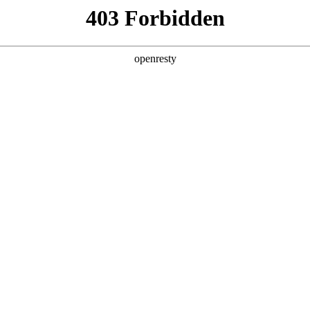
产品及服务
行业解决方案
合作伙伴
投资者关系
服务器
通用算力服务器
计算终端产品
数据
厅鲲泰